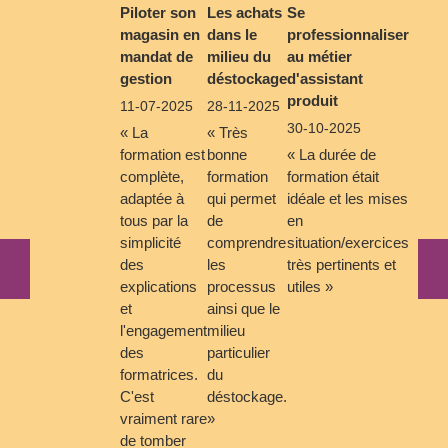
Piloter son
Les achats
Se
magasin en
dans le
professionnaliser
mandat de
milieu du
au métier
gestion
déstockage
d'assistant
produit
11-07-2025
28-11-2025
30-10-2025
« La
« Très
formation est
bonne
« La durée de
complète,
formation
formation était
adaptée à
qui permet
idéale et les mises
tous par la
de
en
simplicité
comprendre
situation/exercices
des
les
très pertinents et
explications
processus
utiles »
et
ainsi que le
l'engagement
milieu
des
particulier
formatrices.
du
C'est
déstockage.
vraiment rare
»
de tomber