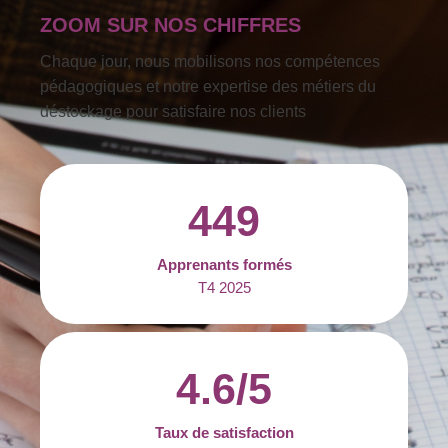
ZOOM SUR NOS CHIFFRES
Chaque jour, nous mobilisons nos compétences
pédagogiques et notre expertise des métiers du
déstockage pour satisfaire nos clients
449
Apprenants formés
T4 2025
4.6
/5
Taux de satisfaction